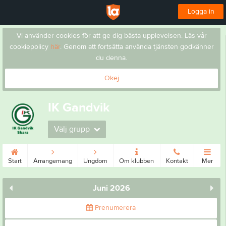
Logga in
Vi använder cookies för att ge dig bästa upplevelsen. Läs vår
cookiepolicy
här
. Genom att fortsätta använda tjänsten godkänner
du denna.
Okej
IK Gandvik
Välj grupp
Start
Arrangemang
Ungdom
Om klubben
Kontakt
Mer
Juni 2026
Prenumerera