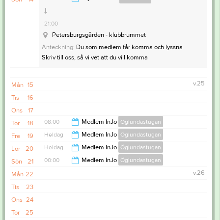
21:00
Petersburgsgården - klubbrummet
Anteckning:
Du som medlem får komma och lyssna
Skriv till oss, så vi vet att du vill komma
v.25
Mån
15
Tis
16
Ons
17
08:00
Medlem InJo
Öglundastugan
Tor
18
Heldag
Medlem InJo
Öglundastugan
Fre
19
00:00
Heldag
Medlem InJo
Öglundastugan
Lör
20
00:00
Medlem InJo
Öglundastugan
Sön
21
v.26
Mån
22
20:00
Tis
23
Ons
24
Tor
25