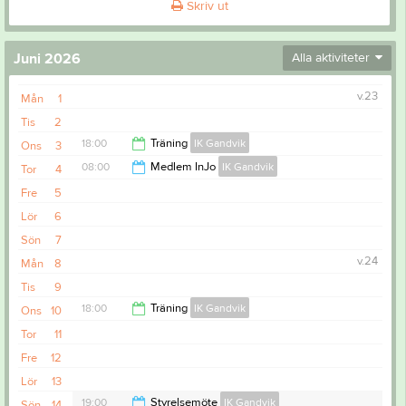
Skriv ut
Juni 2026
Alla aktiviteter
v.23
Mån
1
Tis
2
18:00
Träning
IK Gandvik
Ons
3
08:00
Medlem InJo
IK Gandvik
Tor
4
19:15
Fre
5
18:00
Lör
6
Sön
7
v.24
Mån
8
Tis
9
18:00
Träning
IK Gandvik
Ons
10
Tor
11
19:15
Fre
12
Lör
13
19:00
Styrelsemöte
IK Gandvik
Sön
14