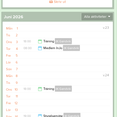
Skriv ut
Juni 2026
Alla aktiviteter
v.23
Mån
1
Tis
2
18:00
Träning
IK Gandvik
Ons
3
08:00
Medlem InJo
IK Gandvik
Tor
4
19:15
Fre
5
18:00
Lör
6
Sön
7
v.24
Mån
8
Tis
9
18:00
Träning
IK Gandvik
Ons
10
Tor
11
19:15
Fre
12
Lör
13
19:00
Styrelsemöte
IK Gandvik
Sön
14