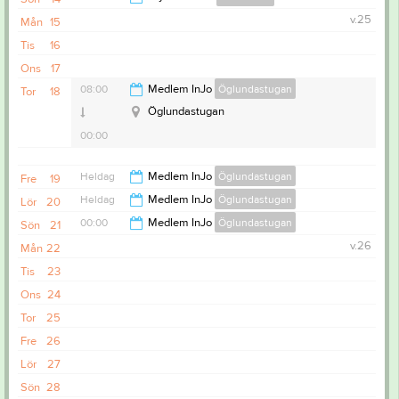
v.25
Mån
15
21:00
Tis
16
Ons
17
08:00
Medlem InJo
Öglundastugan
Tor
18
Öglundastugan
00:00
Heldag
Medlem InJo
Öglundastugan
Fre
19
Heldag
Medlem InJo
Öglundastugan
Lör
20
00:00
Medlem InJo
Öglundastugan
Sön
21
v.26
Mån
22
20:00
Tis
23
Ons
24
Tor
25
Fre
26
Lör
27
Sön
28