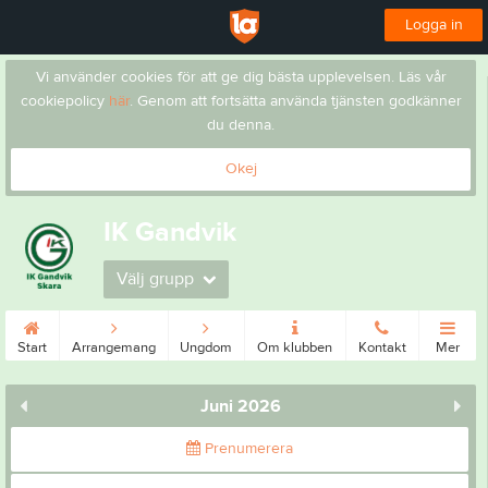
Logga in
Vi använder cookies för att ge dig bästa upplevelsen. Läs vår
cookiepolicy
här
. Genom att fortsätta använda tjänsten godkänner
du denna.
Okej
IK Gandvik
Välj grupp
Start
Arrangemang
Ungdom
Om klubben
Kontakt
Mer
Juni 2026
Prenumerera