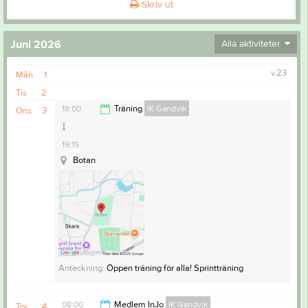
Skriv ut
Juni 2026
Alla aktiviteter
v.23
Mån
1
Tis
2
18:00
Träning
IK Gandvik
Ons
3
19:15
Botan
Anteckning:
Öppen träning för alla! Sprintträning
08:00
Medlem InJo
IK Gandvik
Tor
4