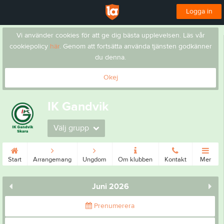
Logga in
Vi använder cookies för att ge dig bästa upplevelsen. Läs vår
cookiepolicy
här
. Genom att fortsätta använda tjänsten godkänner
du denna.
Okej
IK Gandvik
Välj grupp
Start
Arrangemang
Ungdom
Om klubben
Kontakt
Mer
Juni 2026
Prenumerera