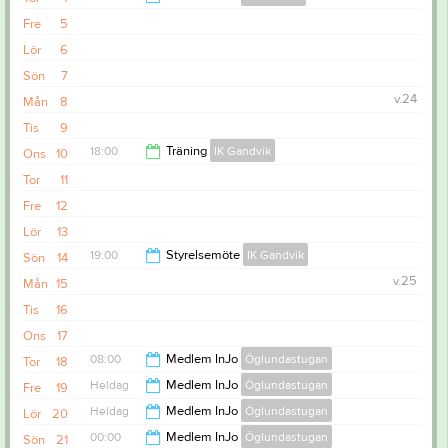
Fre
5
18:00
Lör
6
Sön
7
v.24
Mån
8
Tis
9
18:00
Träning
IK Gandvik
Ons
10
Tor
11
19:15
Fre
12
Lör
13
19:00
Styrelsemöte
IK Gandvik
Sön
14
v.25
Mån
15
21:00
Tis
16
Ons
17
08:00
Medlem InJo
Öglundastugan
Tor
18
Heldag
Medlem InJo
Öglundastugan
Fre
19
00:00
Heldag
Medlem InJo
Öglundastugan
Lör
20
00:00
Medlem InJo
Öglundastugan
Sön
21