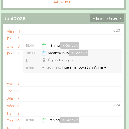
Skriv ut
Juni 2026
Alla aktiviteter
v.23
Mån
1
Tis
2
18:00
Träning
IK Gandvik
Ons
3
08:00
Medlem InJo
IK Gandvik
Tor
4
19:15
Öglundastugan
Anteckning:
Ingela har bokat via Anna A
18:00
Fre
5
Lör
6
Sön
7
v.24
Mån
8
Tis
9
18:00
Träning
IK Gandvik
Ons
10
Tor
11