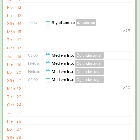
19:15
Fre
12
Lör
13
19:00
Styrelsemöte
IK Gandvik
Sön
14
v.25
Mån
15
21:00
Tis
16
Ons
17
08:00
Medlem InJo
Öglundastugan
Tor
18
Heldag
Medlem InJo
Öglundastugan
Fre
19
00:00
Heldag
Medlem InJo
Öglundastugan
Lör
20
00:00
Medlem InJo
Öglundastugan
Sön
21
v.26
Mån
22
20:00
Tis
23
Ons
24
Tor
25
Fre
26
Lör
27
Sön
28