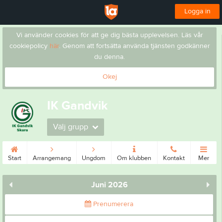
Logga in
Vi använder cookies för att ge dig bästa upplevelsen. Läs vår
cookiepolicy
här
. Genom att fortsätta använda tjänsten godkänner
du denna.
Okej
IK Gandvik
Välj grupp
Start
Arrangemang
Ungdom
Om klubben
Kontakt
Mer
Juni 2026
Prenumerera