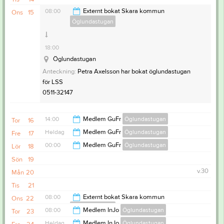
08:00
Externt bokat Skara kommun
Ons
15
Öglundastugan
18:00
Öglundastugan
Anteckning:
Petra Axelsson har bokat öglundastugan
för LSS
0511-32147
14:00
Medlem GuFr
Öglundastugan
Tor
16
Heldag
Medlem GuFr
Öglundastugan
Fre
17
00:00
00:00
Medlem GuFr
Öglundastugan
Lör
18
Sön
19
14:00
v.30
Mån
20
Tis
21
08:00
Externt bokat Skara kommun
Ons
22
Öglundastugan
08:00
Medlem InJo
Öglundastugan
Tor
23
18:00
Heldag
Medlem InJo
Öglundastugan