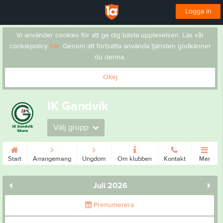
Logga in
Vi använder cookies för att ge dig bästa upplevelsen. Läs vår
cookiepolicy
här
. Genom att fortsätta använda tjänsten godkänner
du denna.
Okej
IK Gandvik
Välj grupp
Start
Arrangemang
Ungdom
Om klubben
Kontakt
Mer
Juli 2026
Prenumerera