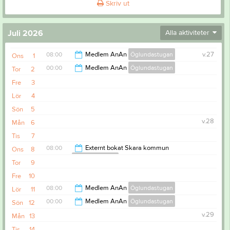
Skriv ut
Juli 2026
Alla aktiviteter
08:00
Medlem AnAn
Öglundastugan
v.27
Ons
1
00:00
Medlem AnAn
Öglundastugan
Tor
2
00:00
Fre
3
18:00
Lör
4
Sön
5
v.28
Mån
6
Tis
7
08:00
Externt bokat Skara kommun
Ons
8
Öglundastugan
Tor
9
18:00
Fre
10
08:00
Medlem AnAn
Öglundastugan
Lör
11
00:00
Medlem AnAn
Öglundastugan
Sön
12
00:00
v.29
Mån
13
18:00
Tis
14