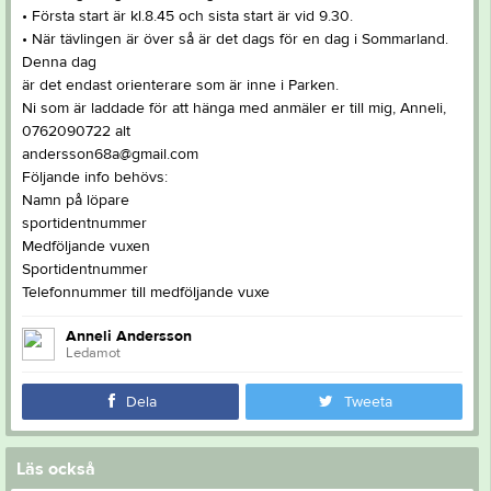
• Första start är kl.8.45 och sista start är vid 9.30.
• När tävlingen är över så är det dags för en dag i Sommarland.
Denna dag
är det endast orienterare som är inne i Parken.
Ni som är laddade för att hänga med anmäler er till mig, Anneli,
0762090722 alt
andersson68a@gmail.com
Följande info behövs:
Namn på löpare
sportidentnummer
Medföljande vuxen
Sportidentnummer
Telefonnummer till medföljande vuxe
Anneli Andersson
Ledamot
Dela
Tweeta
Läs också