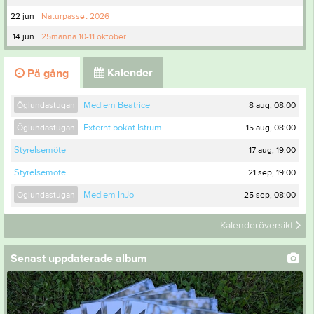
22 jun
Naturpasset 2026
14 jun
25manna 10-11 oktober
Kalender
På gång
8 aug, 08:00
Öglundastugan
Medlem Beatrice
15 aug, 08:00
Öglundastugan
Externt bokat Istrum
17 aug, 19:00
Styrelsemöte
21 sep, 19:00
Styrelsemöte
25 sep, 08:00
Öglundastugan
Medlem InJo
Kalenderöversikt
Senast uppdaterade album