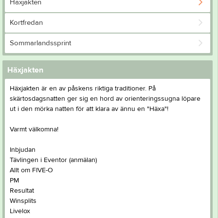
Häxjakten
Kortfredan
Sommarlandssprint
Häxjakten
Häxjakten är en av påskens riktiga traditioner. På
skärtosdagsnatten ger sig en hord av orienteringssugna löpare
ut i den mörka natten för att klara av ännu en "Häxa"!
Varmt välkomna!
Inbjudan
Tävlingen i Eventor (anmälan)
Allt om FIVE-O
PM
Resultat
Winsplits
Livelox