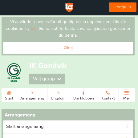
Logga in
Vi använder cookies för att ge dig bästa upplevelsen. Läs vår
cookiepolicy
här
. Genom att fortsätta använda tjänsten godkänner
du denna.
Okej
IK Gandvik
Välj grupp
Start
Arrangemang
Ungdom
Om klubben
Kontakt
Mer
Arrangemang
Start arrangemang