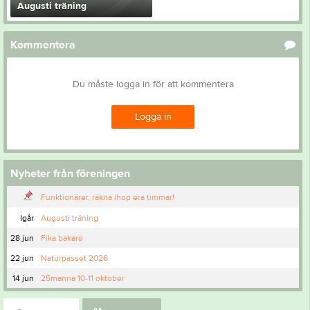
Augusti träning
Kommentera
Du måste logga in för att kommentera
Logga in
Nyheter från föreningen
Funktionärer, räkna ihop era timmar!
Igår
Augusti träning
28 jun
Fika bakare
22 jun
Naturpasset 2026
14 jun
25manna 10-11 oktober