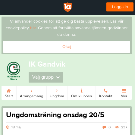
Logga in
Vi använder cookies för att ge dig bästa upplevelsen. Läs vår
cookiepolicy
här
. Genom att fortsätta använda tjänsten godkänner
du denna.
Okej
IK Gandvik
Välj grupp
Start
Arrangemang
Ungdom
Om klubben
Kontakt
Mer
Ungdomsträning onsdag 20/5
18 maj
0
237