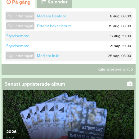
Kalender
På gång
8 aug, 08:00
Öglundastugan
Medlem Beatrice
15 aug, 08:00
Öglundastugan
Externt bokat Istrum
17 aug, 19:00
Styrelsemöte
21 sep, 19:00
Styrelsemöte
25 sep, 08:00
Öglundastugan
Medlem InJo
Kalenderöversikt
Senast uppdaterade album
2026
1 bild