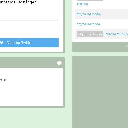
lubbstuga, Boatången.
Istrum
Styrelsemöte
Styrelsemöte
Medlem InJ
Öglundastugan
Dela på Twitter
K
tera