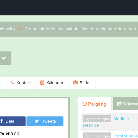
kiepolicy
här
. Genom att fortsätta använda tjänsten godkänner du denna.
n
Kontakt
Kalender
Bilder
Kalend
På gång
Medlem
Öglundastugan
Dela
Tweeta
Beatrice
ör kl18.00.
Externt boka
Öglundastugan