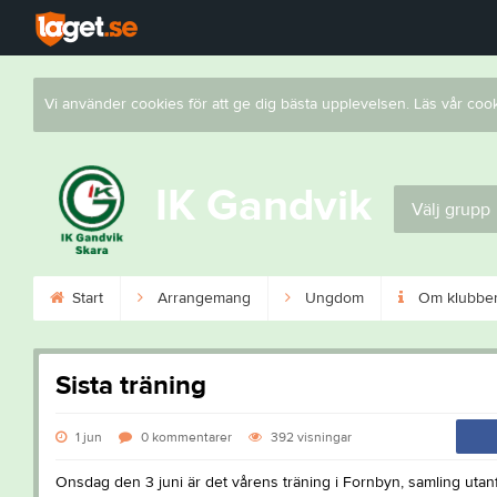
Vi använder cookies för att ge dig bästa upplevelsen. Läs vår coo
IK Gandvik
Välj grupp
Start
Arrangemang
Ungdom
Om klubbe
Sista träning
1 jun
0
kommentarer
392
visningar
Onsdag den 3 juni är det vårens träning i Fornbyn, samling utanf